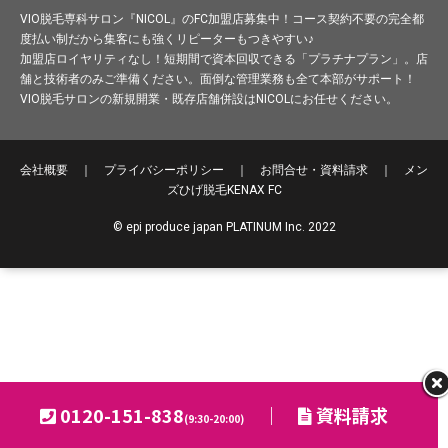
VIO脱毛専科サロン『NICOL』のFC加盟店募集中！コース契約不要の完全都
度払い制だから集客にも強くリピーターもつきやすい♪
加盟店ロイヤリティなし！短期間で資本回収できる「プラチナプラン」。店
舗と技術者のみご準備ください。面倒な管理業務も全て本部がサポート！
VIO脱毛サロンの新規開業・既存店舗併設はNICOLにお任せください。
会社概要
｜
プライバシーポリシー
｜
お問合せ・資料請求
｜
メン
ズひげ脱毛
KENAX FC
© epi produce japan PLATINUM Inc. 2022
0120-151-838
｜
資料請求
(9:30-20:00)