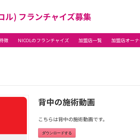
ニコル) フランチャイズ募集
の特徴
NICOLのフランチャイズ
加盟店一覧
加盟店オーナ
背中の施術動画
こちらは背中の施術動画です。
ダウンロードする