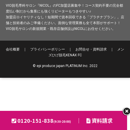
VIO脱毛専科サロン『NICOL』のFC加盟店募集中！コース契約不要の完全都
度払い制だから集客にも強くリピーターもつきやすい♪
加盟店ロイヤリティなし！短期間で資本回収できる「プラチナプラン」。店
舗と技術者のみご準備ください。面倒な管理業務も全て本部がサポート！
VIO脱毛サロンの新規開業・既存店舗併設はNICOLにお任せください。
会社概要
｜
プライバシーポリシー
｜
お問合せ・資料請求
｜
メン
ズひげ脱毛
KENAX FC
© epi produce japan PLATINUM Inc. 2022
0120-151-838
｜
資料請求
(9:30-20:00)