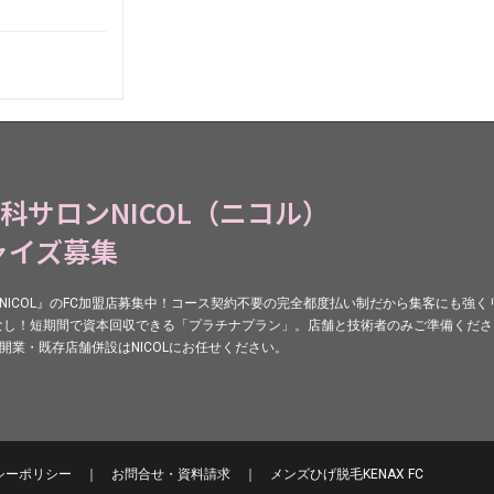
専科サロンNICOL（ニコル）
ャイズ募集
『NICOL』のFC加盟店募集中！コース契約不要の完全都度払い制だから集客にも強
なし！短期間で資本回収できる「プラチナプラン」。店舗と技術者のみご準備くださ
規開業・既存店舗併設はNICOLにお任せください。
シーポリシー
｜
お問合せ・資料請求
｜
メンズひげ脱毛
KENAX FC