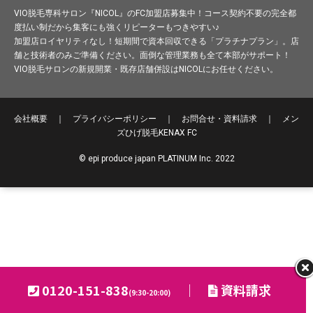
VIO脱毛専科サロン『NICOL』のFC加盟店募集中！コース契約不要の完全都
度払い制だから集客にも強くリピーターもつきやすい♪
加盟店ロイヤリティなし！短期間で資本回収できる「プラチナプラン」。店
舗と技術者のみご準備ください。面倒な管理業務も全て本部がサポート！
VIO脱毛サロンの新規開業・既存店舗併設はNICOLにお任せください。
会社概要
｜
プライバシーポリシー
｜
お問合せ・資料請求
｜
メン
ズひげ脱毛
KENAX FC
© epi produce japan PLATINUM Inc. 2022
0120-151-838
｜
資料請求
(9:30-20:00)