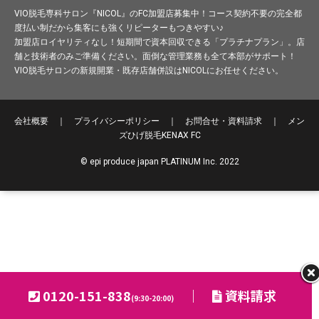
VIO脱毛専科サロン『NICOL』のFC加盟店募集中！コース契約不要の完全都
度払い制だから集客にも強くリピーターもつきやすい♪
加盟店ロイヤリティなし！短期間で資本回収できる「プラチナプラン」。店
舗と技術者のみご準備ください。面倒な管理業務も全て本部がサポート！
VIO脱毛サロンの新規開業・既存店舗併設はNICOLにお任せください。
会社概要
｜
プライバシーポリシー
｜
お問合せ・資料請求
｜
メン
ズひげ脱毛
KENAX FC
© epi produce japan PLATINUM Inc. 2022
0120-151-838
｜
資料請求
(9:30-20:00)