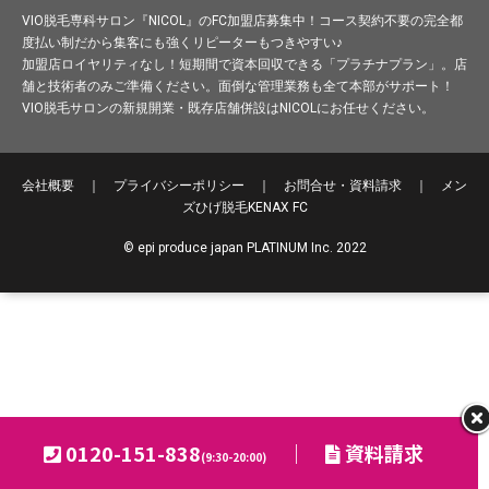
VIO脱毛専科サロン『NICOL』のFC加盟店募集中！コース契約不要の完全都
度払い制だから集客にも強くリピーターもつきやすい♪
加盟店ロイヤリティなし！短期間で資本回収できる「プラチナプラン」。店
舗と技術者のみご準備ください。面倒な管理業務も全て本部がサポート！
VIO脱毛サロンの新規開業・既存店舗併設はNICOLにお任せください。
会社概要
｜
プライバシーポリシー
｜
お問合せ・資料請求
｜
メン
ズひげ脱毛
KENAX FC
© epi produce japan PLATINUM Inc. 2022
0120-151-838
｜
資料請求
(9:30-20:00)