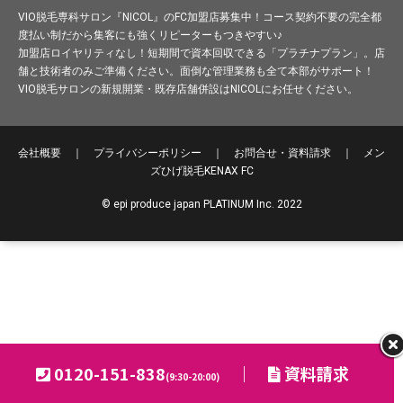
VIO脱毛専科サロン『NICOL』のFC加盟店募集中！コース契約不要の完全都
度払い制だから集客にも強くリピーターもつきやすい♪
加盟店ロイヤリティなし！短期間で資本回収できる「プラチナプラン」。店
舗と技術者のみご準備ください。面倒な管理業務も全て本部がサポート！
VIO脱毛サロンの新規開業・既存店舗併設はNICOLにお任せください。
会社概要
｜
プライバシーポリシー
｜
お問合せ・資料請求
｜
メン
ズひげ脱毛
KENAX FC
© epi produce japan PLATINUM Inc. 2022
0120-151-838
｜
資料請求
(9:30-20:00)