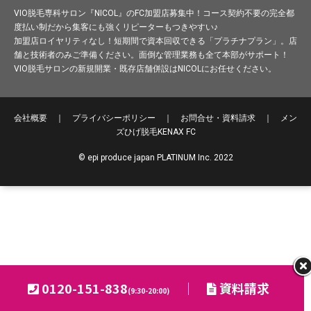
VIO脱毛専科サロン『NICOL』のFC加盟店募集中！コース契約不要の完全都
度払い制だから集客にも強くリピーターもつきやすい♪
加盟店ロイヤリティなし！短期間で資本回収できる「プラチナプラン」。店
舗と技術者のみご準備ください。面倒な管理業務も全て本部がサポート！
VIO脱毛サロンの新規開業・既存店舗併設はNICOLにお任せください。
会社概要
｜
プライバシーポリシー
｜
お問合せ・資料請求
｜
メン
ズひげ脱毛
KENAX FC
© epi produce japan PLATINUM Inc. 2022
0120-151-838
｜
資料請求
(9:30-20:00)