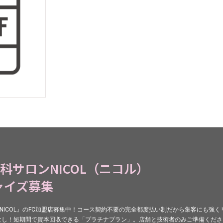
専科サロンNICOL（ニコル）
ャイズ募集
『NICOL』のFC加盟店募集中！コース契約不要の完全都度払い制だから集客にも強
なし！短期間で資本回収できる「プラチナプラン」。店舗と技術者のみご準備くださ