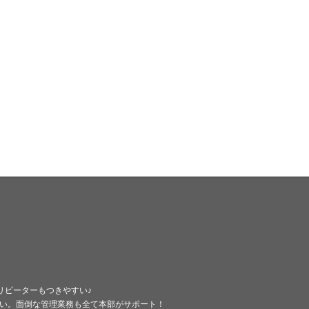
くリピーターもつきやすい♪
い。面倒な管理業務も全て本部がサポート！